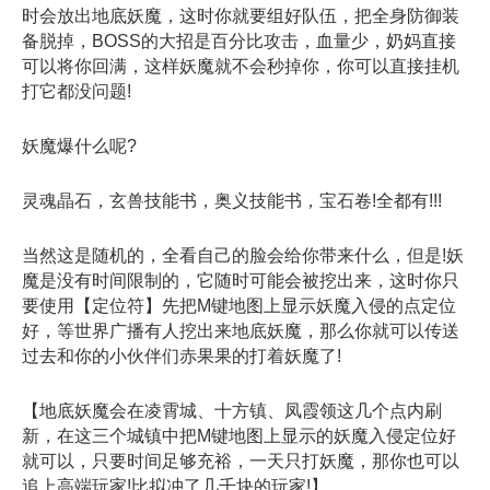
时会放出地底妖魔，这时你就要组好队伍，把全身防御装
备脱掉，BOSS的大招是百分比攻击，血量少，奶妈直接
可以将你回满，这样妖魔就不会秒掉你，你可以直接挂机
打它都没问题!
妖魔爆什么呢?
灵魂晶石，玄兽技能书，奥义技能书，宝石卷!全都有!!!
当然这是随机的，全看自己的脸会给你带来什么，但是!妖
魔是没有时间限制的，它随时可能会被挖出来，这时你只
要使用【定位符】先把M键地图上显示妖魔入侵的点定位
好，等世界广播有人挖出来地底妖魔，那么你就可以传送
过去和你的小伙伴们赤果果的打着妖魔了!
【地底妖魔会在凌霄城、十方镇、凤霞领这几个点内刷
新，在这三个城镇中把M键地图上显示的妖魔入侵定位好
就可以，只要时间足够充裕，一天只打妖魔，那你也可以
追上高端玩家!比拟冲了几千块的玩家!】