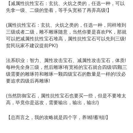
【减属性抗性宝石：玄抗、火炕之类的，任选一种，可以
先拿一级、二级的垫着，等手头宽裕了再弄高级!】
(属性抗性宝石：玄抗、火炕之类的，任选一种，同样堆到
三级或者二级，雕不雕琢随意，当然你要是喜欢PK，那就
可以把减属性抗性宝石堆高，属性抗性宝石可以先到三级!
贫民玩家不建议提前PK!)
法系职业：智力、属性攻击宝石、减属性攻击宝石，体质!
每种先全身三级，然后雕琢!有宽裕的宝石就合四级!四颗三
级需要的雕琢符和雕琢一颗四级宝石的数量是一样的!没必
要追求四级后再雕琢!
(当然防御宝石，属性抗性宝石也要买一些，但是不要堆太
高，毕竟你是远攻，需要输出，输出，输出!)
【总而言之，我的攻略就是四个字，养!精!蓄!锐!】