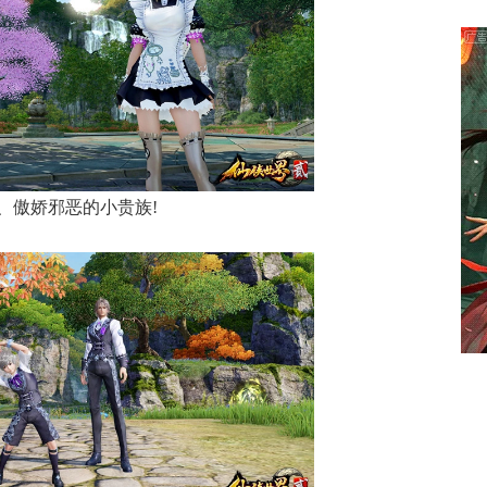
、傲娇邪恶的小贵族!