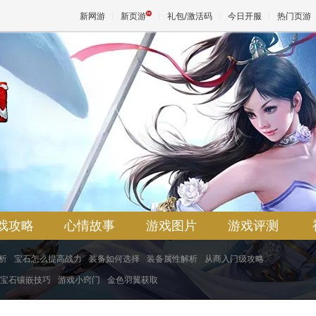
新网游
新页游
礼包/激活码
今日开服
热门页游
魔兽
天堂
区
王权与
戏攻略
心情故事
游戏图片
游戏评测
析
宝石怎么提高战力
装备如何选择
装备属性解析
从商入门级攻略
宝石镶嵌技巧
游戏小窍门
金色羽翼获取