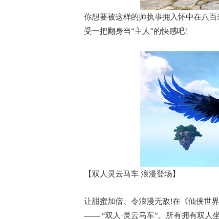
你想要被这样的帅执事拥入怀中在八百
受一把翻身当“主人”的快感吧!
【双人灵云马车 浪漫登场】
让甜蜜加倍、令浪漫无敌!在《仙侠世界
—— “双人·灵云马车”。所有拥有双人