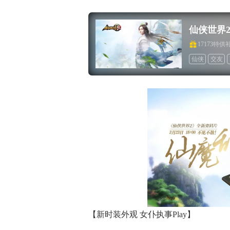
仙侠世界
17173特供
仙侠
交友
小说改编
道
【新时装外观 女仆执事Play】