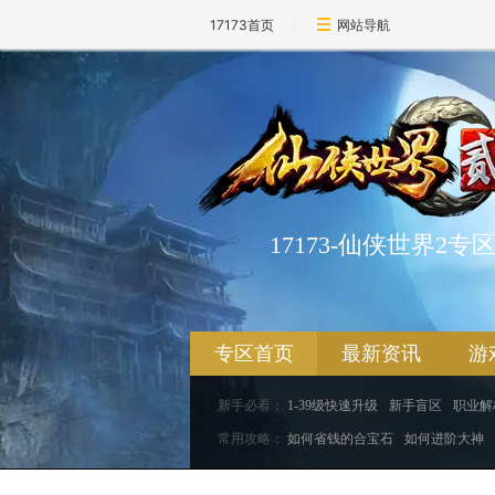
17173首页
网站导航
17173-仙侠世界2专
专区首页
最新资讯
游
新手必看：
1-39级快速升级
新手盲区
职业解
常用攻略：
如何省钱的合宝石
如何进阶大神