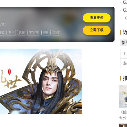
·
玩
·
玩
2
查看更多
·
《
礼包
立即下载
PK
飞行
武侠
半写实
即时
副本
具收费
玄幻
怀旧
新
1
《仙
天公