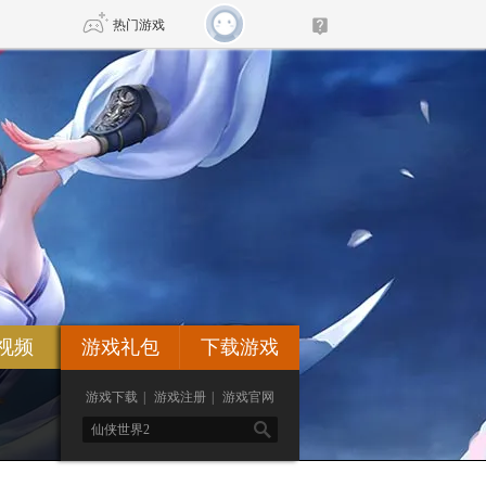
热门游戏
DNF
传奇4
剑网3旗舰版
新天龙八部
自由
诛仙世界
新仙侠5
视频
游戏礼包
下载游戏
游戏下载
|
游戏注册
|
游戏官网
