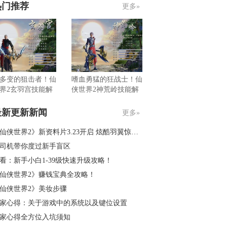
热门推荐
更多»
多变的狙击者！仙
嗜血勇猛的狂战士！仙
界2玄羽宫技能解
侠世界2神荒岭技能解
析
最新更新新闻
更多»
仙侠世界2》新资料片3.23开启 炫酷羽翼惊艳亮相
司机带你度过新手盲区
看：新手小白1-39级快速升级攻略！
仙侠世界2》赚钱宝典全攻略！
仙侠世界2》美妆步骤
家心得：关于游戏中的系统以及键位设置
家心得全方位入坑须知