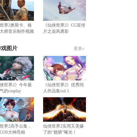
世界2奥斯卡、格
《仙侠世界2》CG宣传
大师音乐制作视频
片之追风逐影
游戏图片
更多»
侠世界2》今年最
《仙侠世界2》优秀同
的cosplay
人作品集vol.1
世界2高手云集，
仙侠世界2实用又美爆
COS大神亮相
了的“翅膀”曝光！