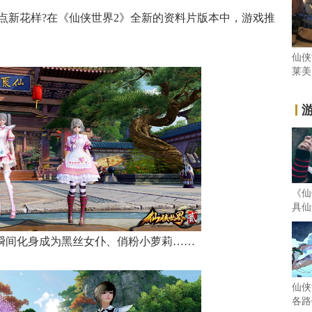
点新花样?在《仙侠世界2》全新的资料片版本中，游戏推
仙侠
莱美
《仙
具仙气
家瞬间化身成为黑丝女仆、俏粉小萝莉……
仙侠
各路