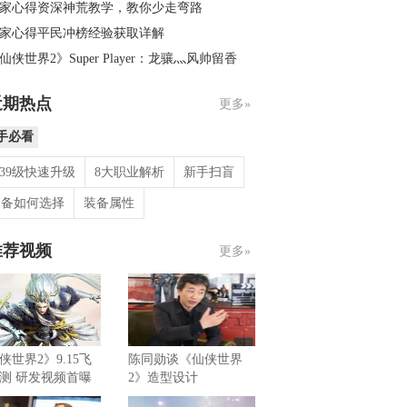
家心得资深神荒教学，教你少走弯路
家心得平民冲榜经验获取详解
仙侠世界2》Super Player：龙骧灬风帅留香
近期热点
更多»
手必看
-39级快速升级
8大职业解析
新手扫盲
装备如何选择
装备属性
推荐视频
更多»
侠世界2》9.15飞
陈同勋谈《仙侠世界
测 研发视频首曝
2》造型设计