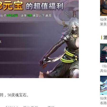
仙侠
莱美
《仙
具仙气
成符，50灵魂宝石。
仙侠
各路