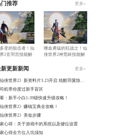
热门推荐
更多»
多变的狙击者！仙
嗜血勇猛的狂战士！仙
界2玄羽宫技能解
侠世界2神荒岭技能解
析
最新更新新闻
更多»
仙侠世界2》新资料片3.23开启 炫酷羽翼惊艳亮相
司机带你度过新手盲区
看：新手小白1-39级快速升级攻略！
仙侠世界2》赚钱宝典全攻略！
仙侠世界2》美妆步骤
家心得：关于游戏中的系统以及键位设置
家心得全方位入坑须知