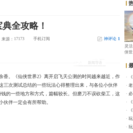
宝典全攻略！
17173
手机订阅
神评论
1
来源：
灵活
侠世
析
新闻导语
余香。《仙侠世界2》离开启飞天公测的时间越来越近，作
·
《
这三次测试总结的一些玩法心得整理出来，与各位小伙伴
·
老
赚钱的一些地方和方式，篇幅较长。但磨刀不误砍柴工，这
·
必
小伙伴一定会有所帮助。
·
《
·
《
·
玩
·
玩