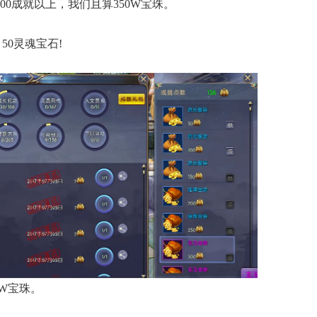
00成就以上，我们且算350W宝珠。
50灵魂宝石!
0W宝珠。