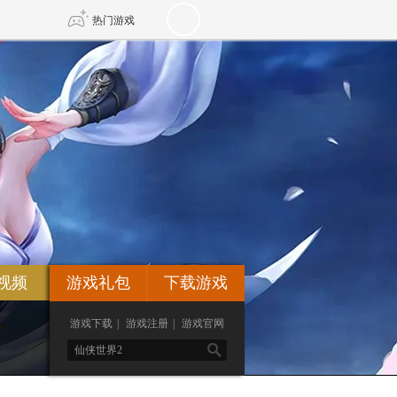
热门游戏
DNF
传奇4
剑网3旗舰版
新天龙八部
自由
诛仙世界
新仙侠5
视频
游戏礼包
下载游戏
游戏下载
|
游戏注册
|
游戏官网
