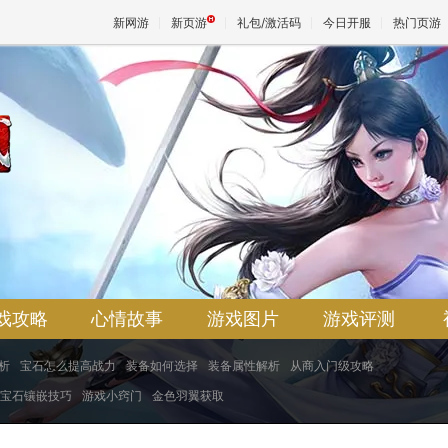
新网游
新页游
礼包/激活码
今日开服
热门页游
魔兽
天堂
区
王权与
戏攻略
心情故事
游戏图片
游戏评测
析
宝石怎么提高战力
装备如何选择
装备属性解析
从商入门级攻略
宝石镶嵌技巧
游戏小窍门
金色羽翼获取