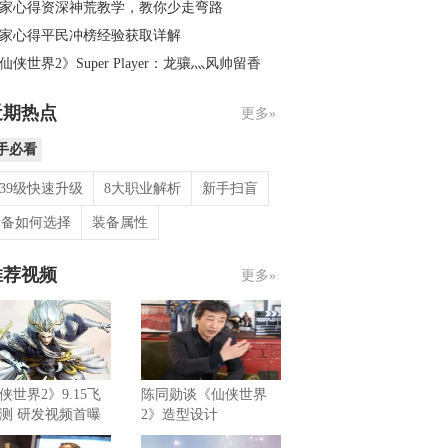
家心得资深神荒教学，教你少走弯路
家心得平民冲榜经验获取详解
仙侠世界2》Super Player：龙骧灬风帅留香
近期热点
更多»
手必看
-39级快速升级
8大职业解析
新手扫盲
装备如何选择
装备属性
推荐视频
更多»
侠世界2》9.15飞
陈同勋谈《仙侠世界
测 研发视频首曝
2》造型设计