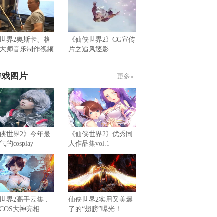
世界2奥斯卡、格
《仙侠世界2》CG宣传
大师音乐制作视频
片之追风逐影
游戏图片
更多»
侠世界2》今年最
《仙侠世界2》优秀同
的cosplay
人作品集vol.1
世界2高手云集，
仙侠世界2实用又美爆
COS大神亮相
了的“翅膀”曝光！