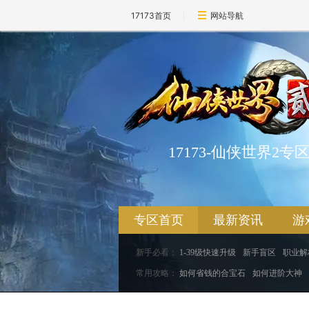
17173首页
网站导航
17173-仙侠世界2专
专区首页
最新资讯
游
新手必看：
1-39级快速升级
新手盲区
职业解
常用攻略：
如何省钱的合宝石
如何进阶大神